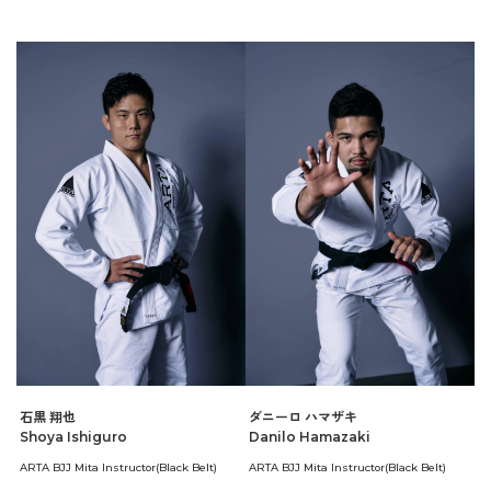
石黒 翔也
ダニーロ ハマザキ
Shoya Ishiguro
Danilo Hamazaki
ARTA BJJ Mita Instructor(Black Belt)
ARTA BJJ Mita Instructor(Black Belt)