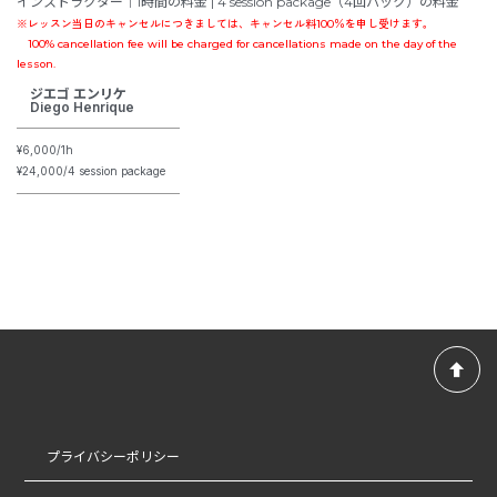
インストラクター｜1時間の料金 |
4 session package（4回パック）の料金
※レッスン当日のキャンセルにつきましては、キャンセル料100％を申し受けます。
100% cancellation fee will be charged for cancellations made on the day of the
lesson.
ジエゴ エンリケ
Diego Henrique
¥6,000/1h
¥24
,000/4 session package
プライバシーポリシー