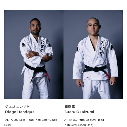
ジエゴ エンリケ
岡泉 海
Diego Henrique
Sueru Okaizumi
ARTA BJJ Mita Head Instructor(Black
ARTA BJJ Mita Deputy Head
Belt)
Instructor(Black Belt)