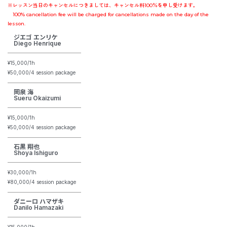
※レッスン当日のキャンセルにつきましては、キャンセル料100％を申し受けます。
100% cancellation fee will be charged for cancellations made on the day of the
lesson.
ジエゴ エンリケ
Diego Henrique
¥15,000/1h
¥5
0,000/4 session package
岡泉 海
Sueru Okaizumi
¥15,000/1h
¥5
0,000/4 session package
石黒 翔也
Shoya Ishiguro
¥30,000/1h
¥8
0,000/4 session package
ダニーロ ハマザキ
Danilo Hamazaki
¥15,000/1h