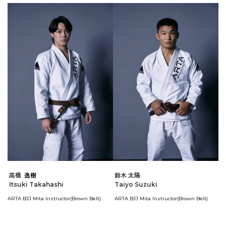
高橋
逸樹
鈴木 太陽
Itsuki Takahashi
Taiyo Suzuki
ARTA BJJ Mita Instructor(Brown Belt)
ARTA BJJ Mita Instructor(Brown Belt)