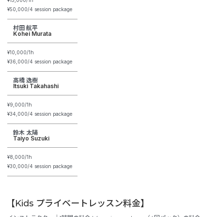
¥5
0,000/4 session package
村田 航平
Kohei Murata
¥10,000/1h
¥36
,000/4 session package
高橋 逸樹
Itsuki Takahashi
¥9,000/1h
¥34
,000/4 session package
鈴木 太陽
Taiyo Suzuki
¥8,000/1h
¥30
,000/4 session package
【Kids
プライベートレッスン料金
】